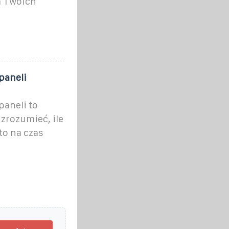
a Twoich
paneli
paneli to
zrozumieć, ile
to na czas