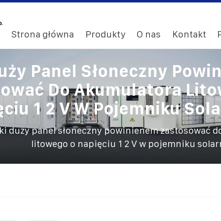
Strona główna
Produkty
O nas
Kontakt
Duży Panel Słoneczny Powi
ować Do Akumulatora Lit
ęciu 1 2 V W Pojemniku Sol
ki duży panel słoneczny powinienem zastosować d
litowego o napięciu 1 2 V w pojemniku sola