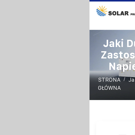
Jaki 
Zastos
Napi
/
STRONA
Ja
GŁÓWNA