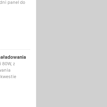
dni panel do
naładowania
 80W, z
wania
 kwestie