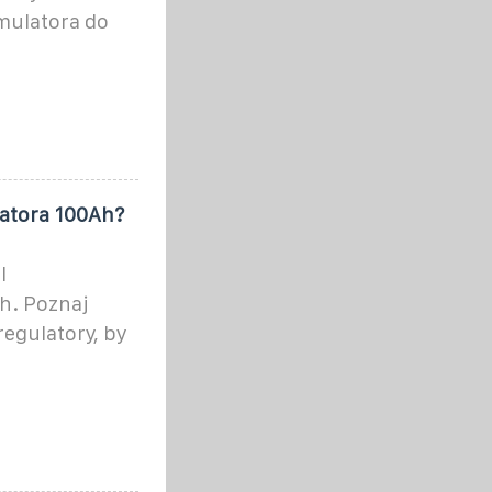
mulatora do
latora 100Ah?
l
h. Poznaj
regulatory, by