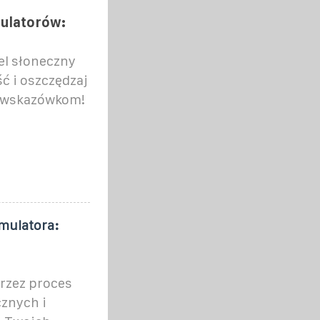
mulatorów:
el słoneczny
ć i oszczędzaj
m wskazówkom!
umulatora:
rzez proces
cznych i