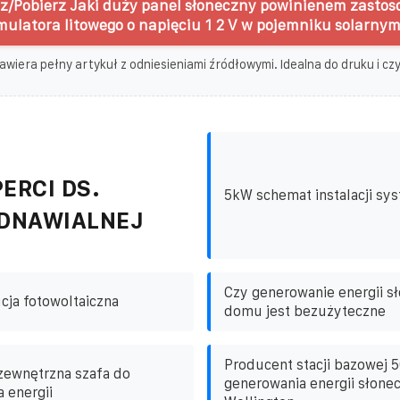
z/Pobierz Jaki duży panel słoneczny powinienem zastos
ulatora litowego o napięciu 1 2 V w pojemniku solarnym
awiera pełny artykuł z odniesieniami źródłowymi. Idealna do druku i czyt
ERCI DS.
5kW schemat instalacji sy
ODNAWIALNEJ
Czy generowanie energii s
ja fotowoltaiczna
domu jest bezużyteczne
Producent stacji bazowej 
zewnętrzna szafa do
generowania energii słone
 energii