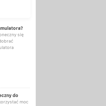
umulatora?
łoneczny się
dobrać
ulatora
eczny do
ykorzystać moc