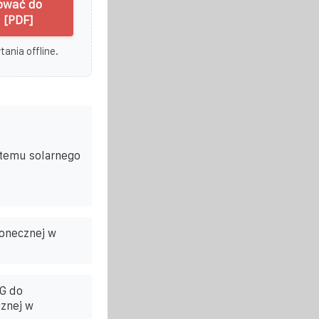
ować do
 [PDF]
ania offline.
stemu solarnego
łonecznej w
5G do
cznej w