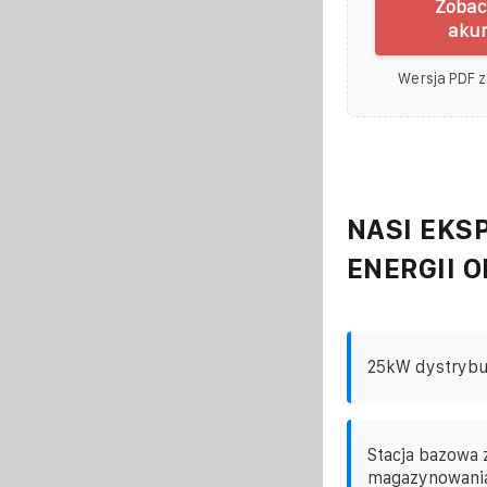
Zobac
akum
Wersja PDF z
NASI EKSP
ENERGII 
25kW dystrybuc
Stacja bazowa 
magazynowania