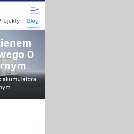
Projekty
Blog
nienem
owego O
arnym
o akumulatora
rnym