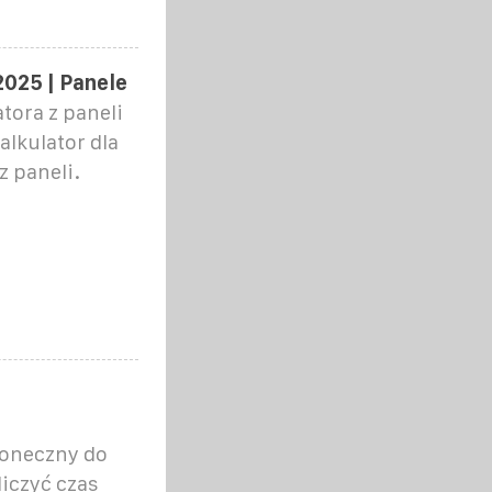
2025 | Panele
tora z paneli
lkulator dla
 paneli.
łoneczny do
iczyć czas