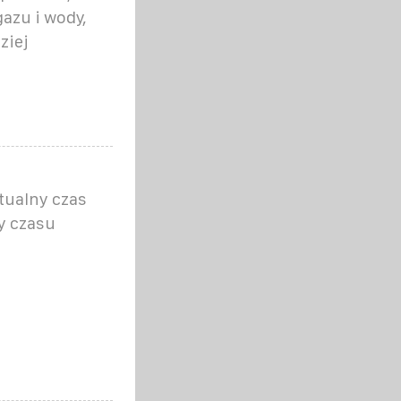
azu i wody,
ziej
tualny czas
ty czasu