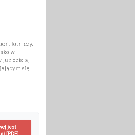
ort lotniczy.
isko w
już dzisiaj
jającym się
ej jest
ej [PDF]