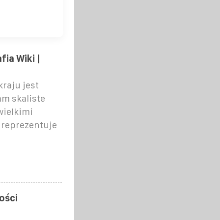
ia Wiki |
raju jest
am skaliste
wielkimi
 reprezentuje
ości