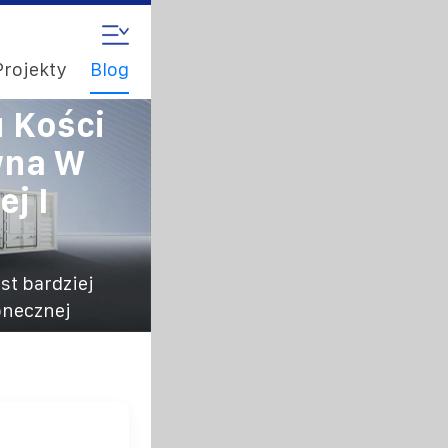
Projekty
Blog
 Kości
wna W
j I
st bardziej
onecznej