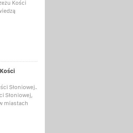
zeżu Kości
wiedzą
 Kości
ści Słoniowej.
i Słoniowej,
 w miastach