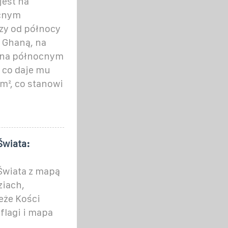
jest na
ocnym
zy od północy
z Ghaną, na
a na północnym
 co daje mu
m², co stanowi
Świata:
Świata z mapą
ziach,
eże Kości
flagi i mapa