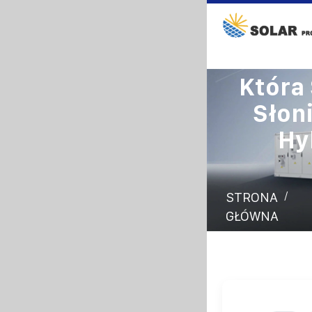
Która
Słon
Hy
/
STRONA
GŁÓWNA