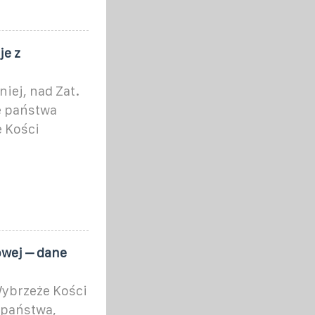
je z
iej, nad Zat.
e państwa
 Kości
owej – dane
ybrzeże Kości
 państwa,