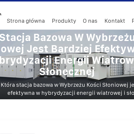
Strona główna
Produkty
O nas
Kontakt
 Stacja Bazowa W Wybrzeżu
iowej Jest Bardziej Efekty
brydyzacji Energii Wiatrowe
Słonecznej
Która stacja bazowa w Wybrzeżu Kości Słoniowej je
efektywna w hybrydyzacji energii wiatrowej i sł