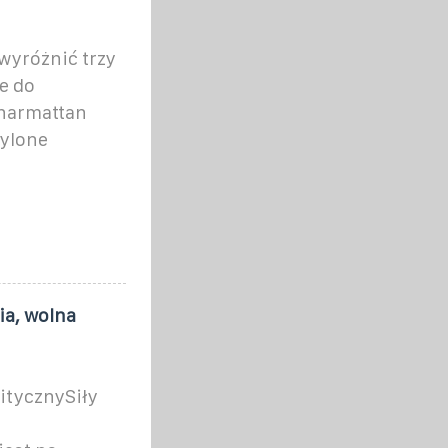
wyróżnić trzy
e do
harmattan
pylone
ia, wolna
itycznySiły