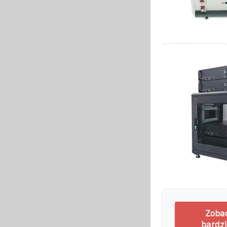
Zobac
bardzi