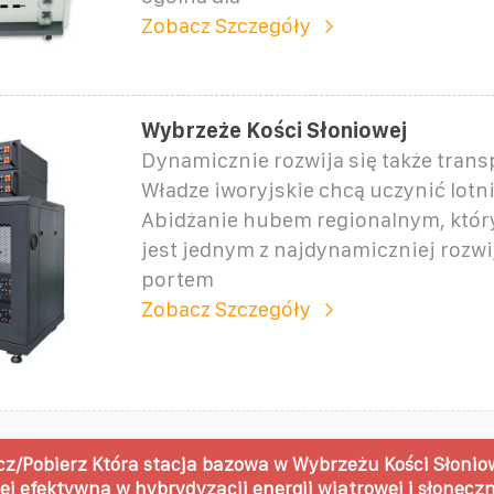
Zobacz Szczegóły
Wybrzeże Kości Słoniowej
Dynamicznie rozwija się także transp
Władze iworyjskie chcą uczynić lotn
Abidżanie hubem regionalnym, który 
jest jednym z najdynamiczniej rozwi
portem
Zobacz Szczegóły
z/Pobierz Która stacja bazowa w Wybrzeżu Kości Słoniow
ej efektywna w hybrydyzacji energii wiatrowej i słoneczn