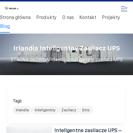
Strona główna
Produkty
O nas
Kontakt
Projekty
Blog
Irlandia Inteligentny Zasilacz UPS
/
STRONA GŁÓWNA
Irlandia Inteligentny zasilacz UPS
Tagi:
Irlandia
Inteligentny
Zasilacz
Ems
Inteligentne zasilacze UPS –