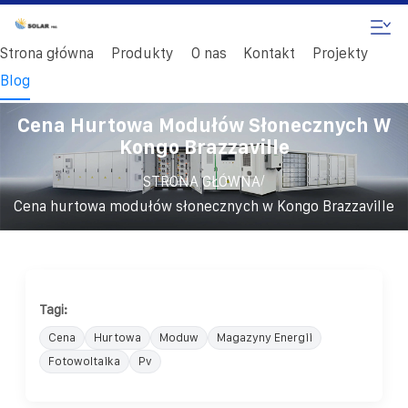
Strona główna
Produkty
O nas
Kontakt
Projekty
Blog
Cena Hurtowa Modułów Słonecznych W
Kongo Brazzaville
/
STRONA GŁÓWNA
Cena hurtowa modułów słonecznych w Kongo Brazzaville
Tagi:
Cena
Hurtowa
Moduw
Magazyny Energii
Fotowoltaika
Pv