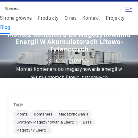
Strona główna
Produkty
O nas
Kontakt
Projekty
Blog
Montaż Kontenera Do Magazynowania
Energii W Akumulatorach Litowo-
Tytanowych
/
STRONA GŁÓWNA
Montaż kontenera do magazynowania energii w
akumulatorach litowo-tytanowych
Tagi:
Monta
Kontenera
Magazynowania
Systemy Magazynowania Energii
Bess
Magazyny Energii