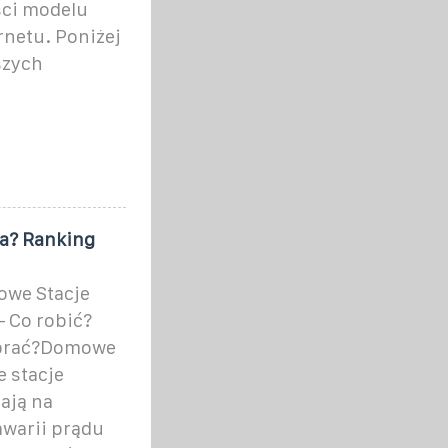
ści modelu
rnetu. Poniżej
szych
za? Ranking
owe Stacje
– Co robić?
ybrać?Domowe
 stacje
lają na
awarii prądu