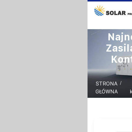
Najn
Zasil
Kon
/
STRONA
GŁÓWNA