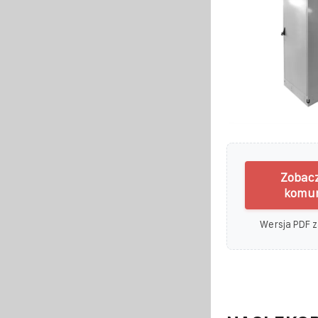
Zobacz
komun
Wersja PDF z