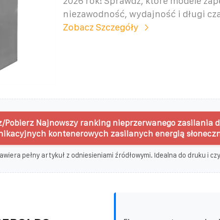
2026 rok! Sprawdź, które modele za
niezawodność, wydajność i długi cza
Zobacz Szczegóły
/Pobierz Najnowszy ranking nieprzerwanego zasilania dl
ikacyjnych kontenerowych zasilanych energią słoneczn
awiera pełny artykuł z odniesieniami źródłowymi. Idealna do druku i czyt