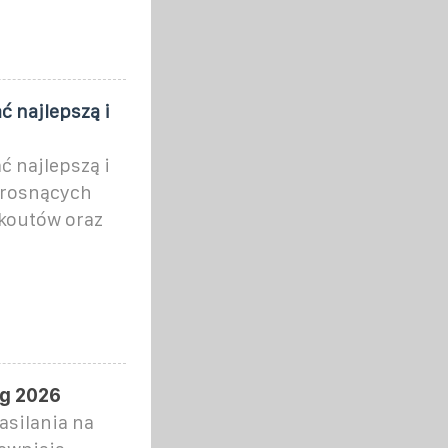
ć najlepszą i
ć najlepszą i
 rosnących
ckoutów oraz
ng 2026
asilania na