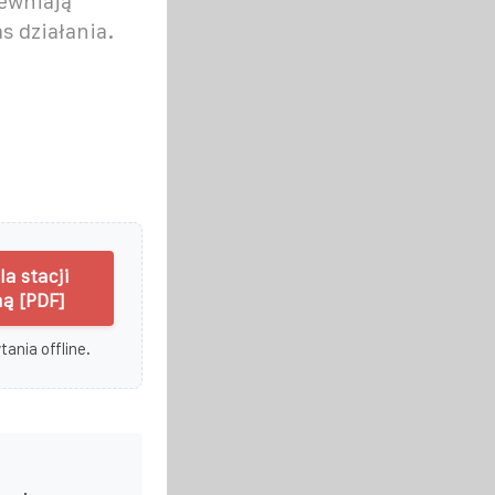
pewniają
s działania.
a stacji
ą [PDF]
ania offline.