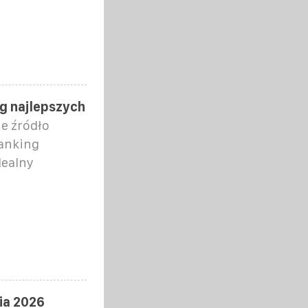
ng najlepszych
ne źródło
ranking
dealny
ia 2026