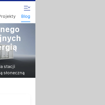
Projekty
Blog
anego
yjnych
rgią
a stacji
ą słoneczną