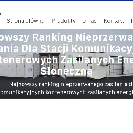
Strona główna
Produkty
O nas
Kontakt
owszy Ranking Nieprzerw
ania Dla Stacji Komunikac
tenerowych Zasilanych Ene
Słoneczną
Najnowszy ranking nieprzerwanego zasilania dl
komunikacyjnych kontenerowych zasilanych energi