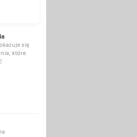
ia
okazuje się
nie, które
ć
na