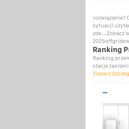
rozwiązanie? 
sytuacji użytk
zde...Zobacz w
2025
offgridow
Ranking P
Ranking przen
stacje zasilan
Zobacz Szczeg