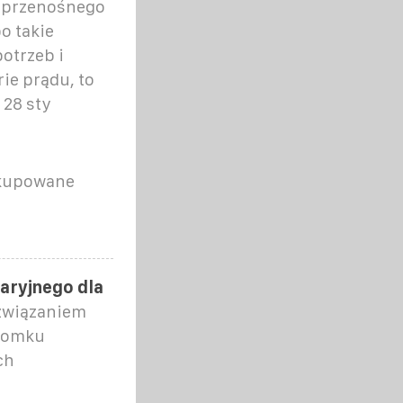
y przenośnego
o takie
otrzeb i
ie prądu, to
 28 sty
 kupowane
waryjnego dla
związaniem
 domku
ch