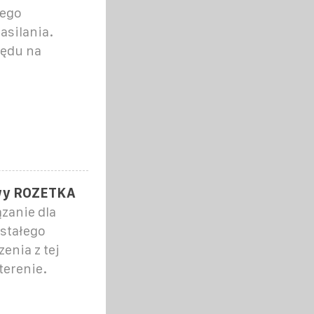
zego
asilania.
lędu na
towy ROZETKA
ązanie dla
 stałego
enia z tej
terenie.