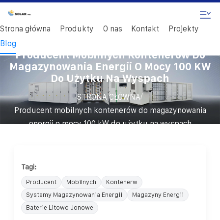
Strona główna
Produkty
O nas
Kontakt
Projekty
Blog
Producent Mobilnych Kontenerów Do
Magazynowania Energii O Mocy 100 KW
Do Użytku Na Wyspach
/
STRONA GŁÓWNA
Producent mobilnych kontenerów do magazynowania
energii o mocy 100 kW do użytku na wyspach
Tagi:
Producent
Mobilnych
Kontenerw
Systemy Magazynowania Energii
Magazyny Energii
Baterie Litowo Jonowe