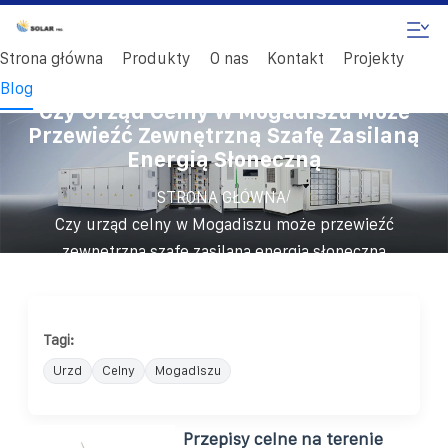
Strona główna
Produkty
O nas
Kontakt
Projekty
Blog
Czy Urząd Celny W Mogadiszu Może
Przewieźć Zewnętrzną Szafę Zasilaną
Energią Słoneczną
/
STRONA GŁÓWNA
Czy urząd celny w Mogadiszu może przewieźć
zewnętrzną szafę zasilaną energią słoneczną
Tagi:
Urzd
Celny
Mogadiszu
Przepisy celne na terenie