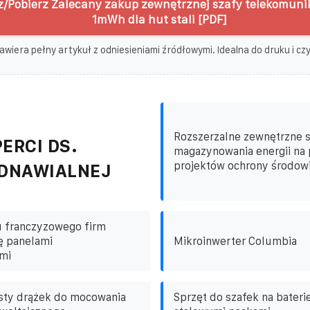
/Pobierz Zalecany zakup zewnętrznej szafy telekomuni
1mWh dla hut stali [PDF]
awiera pełny artykuł z odniesieniami źródłowymi. Idealna do druku i czyt
Rozszerzalne zewnętrzne 
ERCI DS.
magazynowania energii na
projektów ochrony środow
ODNAWIALNEJ
u franczyzowego firm
ę panelami
Mikroinwerter Columbia
mi
sty drążek do mocowania
Sprzęt do szafek na bateri