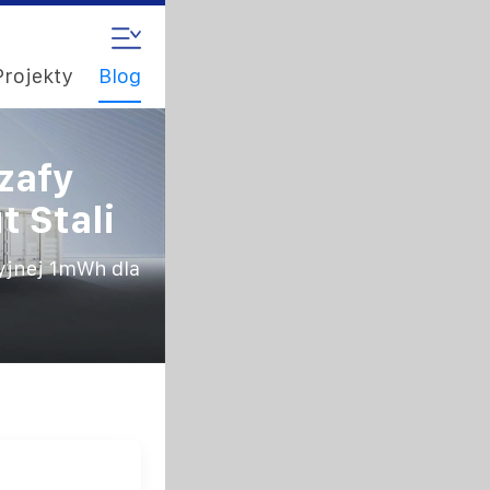
Projekty
Blog
zafy
 Stali
yjnej 1mWh dla