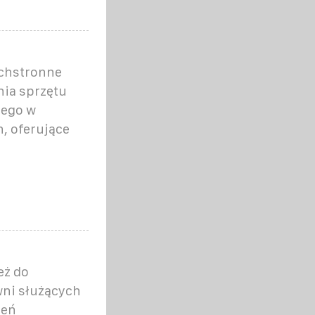
echstronne
nia sprzętu
nego w
, oferujące
eż do
ni służących
zeń