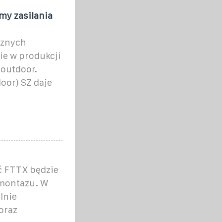
my zasilania
rznych
ie w produkcji
outdoor.
oor) SZ daje
ć FTTX będzie
 montażu. W
lnie
oraz