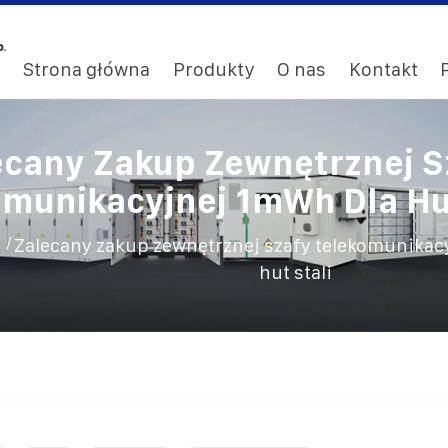
Strona główna
Produkty
O nas
Kontakt
ecany Zakup Zewnętrznej S
omunikacyjnej 1mWh Dla Hut
/
Zalecany zakup zewnętrznej szafy telekomunikac
hut stali