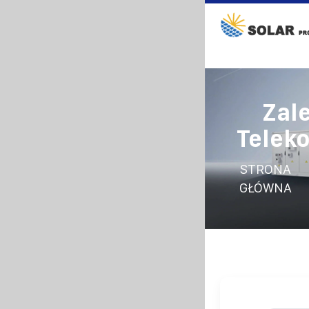
Zal
Telek
STRONA
GŁÓWNA