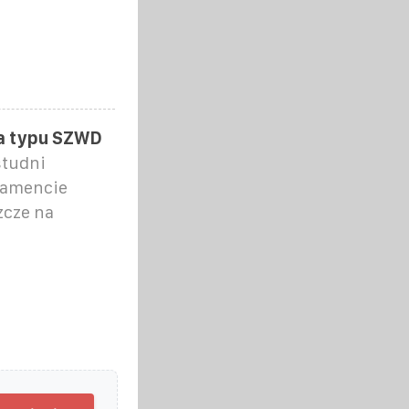
a typu SZWD
studni
damencie
zcze na