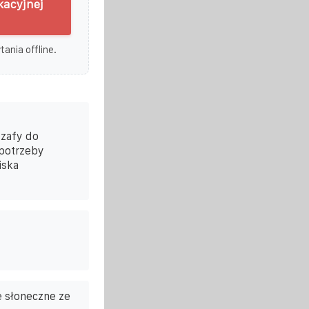
kacyjnej
ania offline.
szafy do
 potrzeby
iska
e słoneczne ze