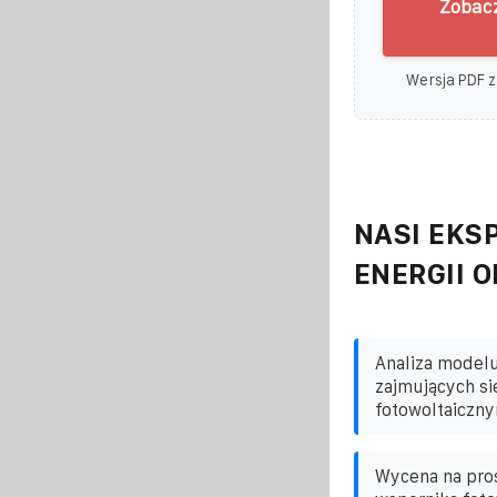
Zobacz
Wersja PDF z
NASI EKSP
ENERGII 
Analiza model
zajmujących si
fotowoltaiczny
Wycena na pro