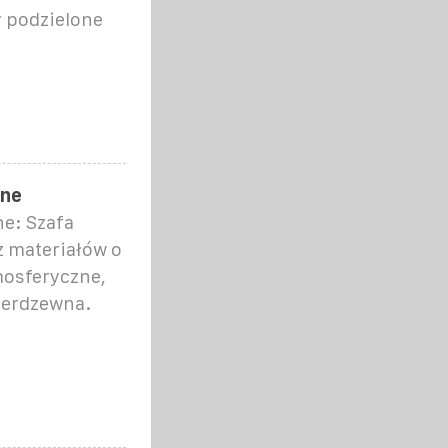
 podzielone
zne
e: Szafa
 materiałów o
mosferyczne,
nierdzewna.