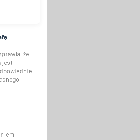
afę
prawia, że
 jest
odpowiednie
łasnego
aniem