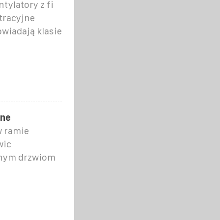
tylatory z fi
ltracyjne
wiadają klasie
zne
w ramie
wic
anym drzwiom