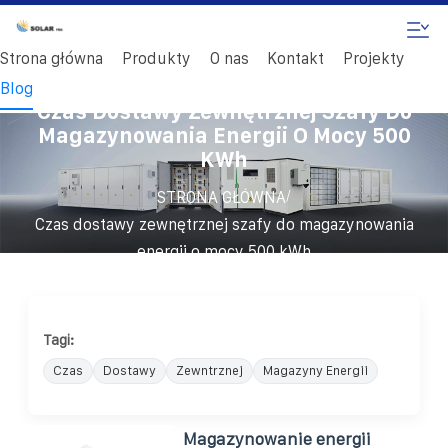
Strona główna
Produkty
O nas
Kontakt
Projekty
Blog
Czas Dostawy Zewnętrznej Szafy Do
Magazynowania Energii O Mocy 500
KWh
/
STRONA GŁÓWNA
Czas dostawy zewnętrznej szafy do magazynowania
energii o mocy 500 kWh
Tagi:
Czas
Dostawy
Zewntrznej
Magazyny Energii
Magazynowanie energii