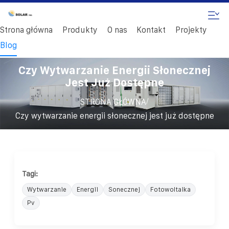
Strona główna
Produkty
O nas
Kontakt
Projekty
Blog
Czy Wytwarzanie Energii Słonecznej
Jest Już Dostępne
/
STRONA GŁÓWNA
Czy wytwarzanie energii słonecznej jest już dostępne
Tagi:
Wytwarzanie
Energii
Sonecznej
Fotowoltaika
Pv