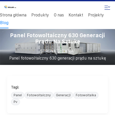
Strona główna
Produkty
O nas
Kontakt
Projekty
Blog
Panel Fotowoltaiczny 630 Generacji
Prądu Na Sztukę
/
STRONA GŁÓWNA
Panel fotowoltaiczny 630 generacji prądu na sztukę
Tagi:
Panel
Fotowoltaiczny
Generacji
Fotowoltaika
Pv