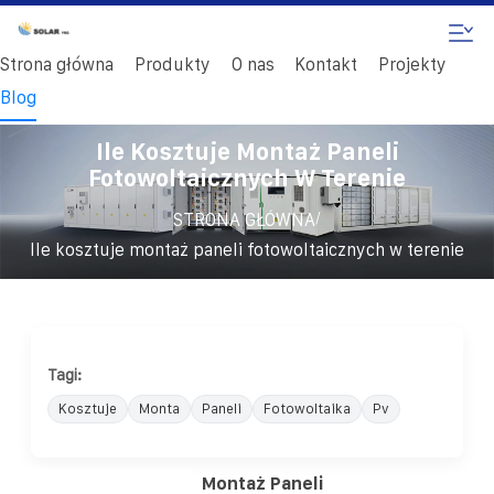
Strona główna
Produkty
O nas
Kontakt
Projekty
Blog
Ile Kosztuje Montaż Paneli
Fotowoltaicznych W Terenie
/
STRONA GŁÓWNA
Ile kosztuje montaż paneli fotowoltaicznych w terenie
Tagi:
Kosztuje
Monta
Paneli
Fotowoltaika
Pv
Montaż Paneli