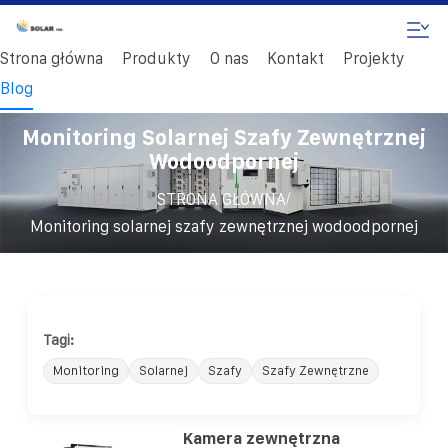
Strona główna
Produkty
O nas
Kontakt
Projekty
Blog
Monitoring Solarnej Szafy Zewnętrznej
Wodoodpornej
/
STRONA GŁÓWNA
Monitoring solarnej szafy zewnętrznej wodoodpornej
Tagi:
Monitoring
Solarnej
Szafy
Szafy Zewnętrzne
Kamera zewnętrzna