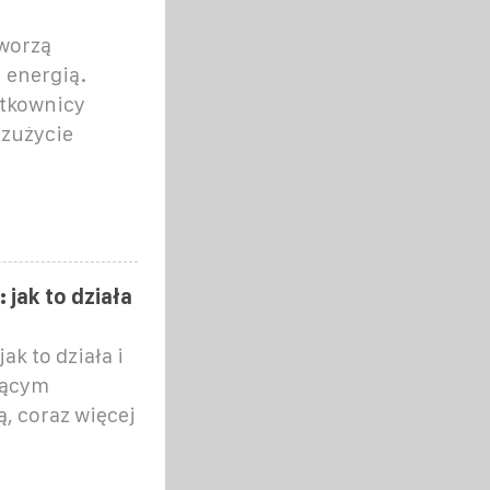
tworzą
 energią.
ytkownicy
zużycie
jak to działa
k to działa i
nącym
, coraz więcej