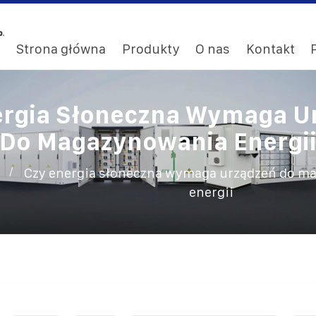
Strona główna
Produkty
O nas
Kontakt
ergia Słoneczna Wymaga U
Do Magazynowania Energi
/
Czy energia słoneczna wymaga urządzeń do m
energii