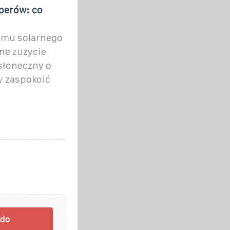
mperów: co
emu solarnego
ne zużycie
 słoneczny o
y zaspokoić
 do