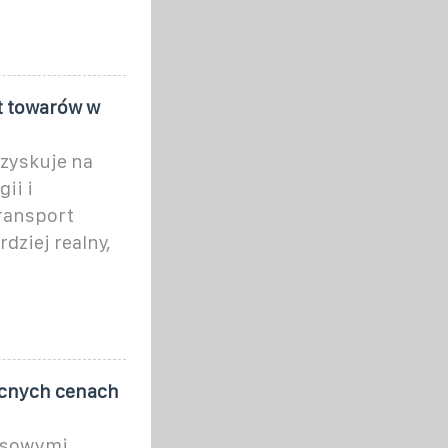
t towarów w
 zyskuje na
ii i
ransport
dziej realny,
ecnych cenach
nsowymi,