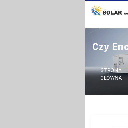
Czy En
STRONA
GŁÓWNA