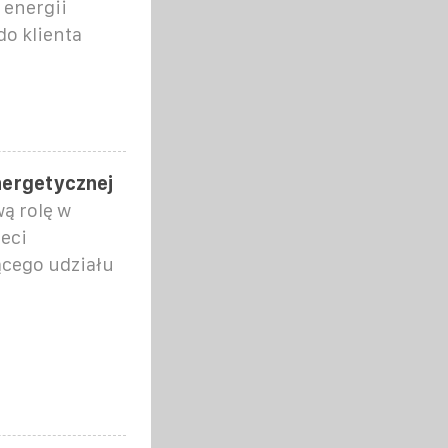
 energii
do klienta
nergetycznej
ą rolę w
ieci
ącego udziału