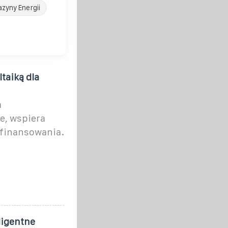
zyny Energii
taiką dla
a
e, wspiera
ofinansowania.
ligentne