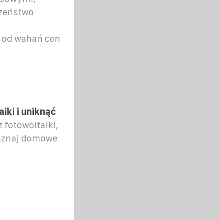
czeństwo
ć od wahań cen
ki i uniknąć
 fotowoltaiki,
Poznaj domowe