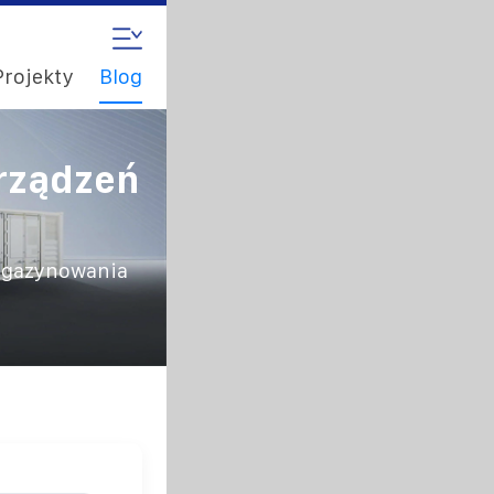
Projekty
Blog
rządzeń
i
agazynowania