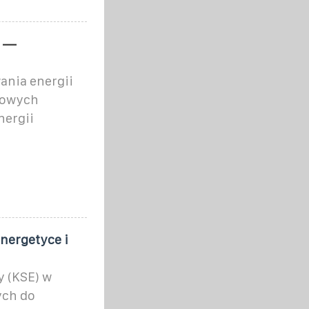
j —
nia energii
nowych
nergii
nergetyce i
 (KSE) w
ych do