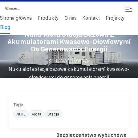
Strona główna
Produkty
O nas
Kontakt
Projekty
Blog
Nuku Alofa Stacja Bazowa Z
Akumulatorami Kwasowo-Ołowiowymi
Do Generowania Energii
/
STRONA GŁÓWNA
Nuku alofa stacja bazowa z akumulatorami kwasowo-
ołowiowymi do generowania energii
Tagi:
Nuku
Alofa
Stacja
Bezpieczeństwo wybuchowe