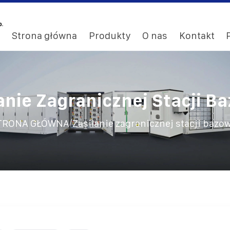
Strona główna
Produkty
O nas
Kontakt
anie Zagranicznej Stacji B
/
TRONA GŁÓWNA
Zasilanie zagranicznej stacji bazo