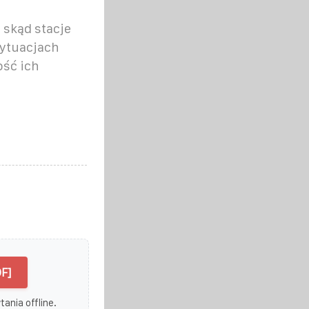
 skąd stacje
sytuacjach
ość ich
F]
ania offline.