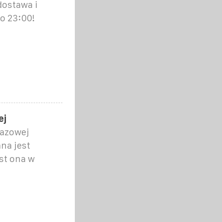
ostawa i
o 23:00!
ej
bazowej
na jest
st ona w