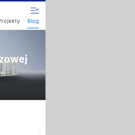
Projekty
Blog
azowej
wej