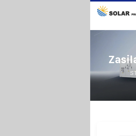
Zasil
S