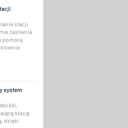
tacji
lania stacji
mie zasilania
za pomocą
ktrownia
wy system
WorkS!,
ającą stację
, dzięki