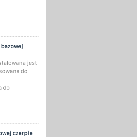
i bazowej
stalowana jest
osowana do
o
a do
owej czerpie