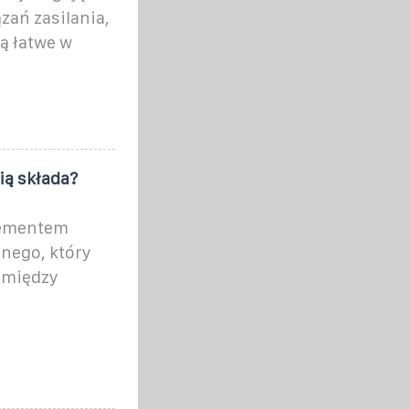
ań zasilania,
ą łatwe w
ią składa?
lementem
nego, który
 między