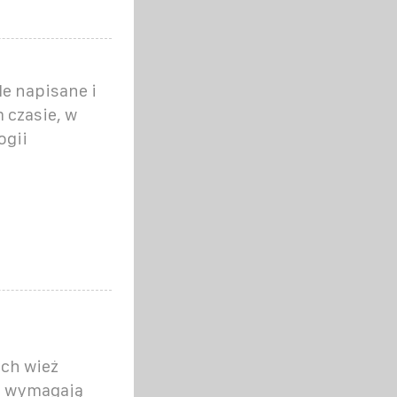
le napisane i
 czasie, w
ogii
ych wież
e wymagają