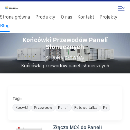
Strona główna
Produkty
O nas
Kontakt
Projekty
Blog
Końcówki Przewodów Paneli
Słonecznych
/
STRONA GŁÓWNA
Końcówki przewodów paneli słonecznych
Tagi:
Kocwki
Przewodw
Paneli
Fotowoltaika
Pv
Złącza MC4 do Paneli