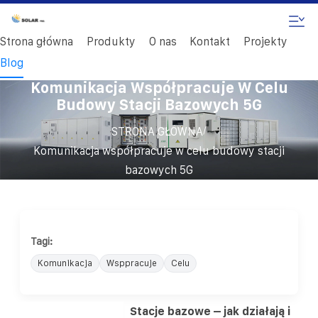
Strona główna
Produkty
O nas
Kontakt
Projekty
Blog
Komunikacja Współpracuje W Celu
Budowy Stacji Bazowych 5G
/
STRONA GŁÓWNA
Komunikacja współpracuje w celu budowy stacji
bazowych 5G
Tagi:
Komunikacja
Wsppracuje
Celu
Stacje bazowe – jak działają i