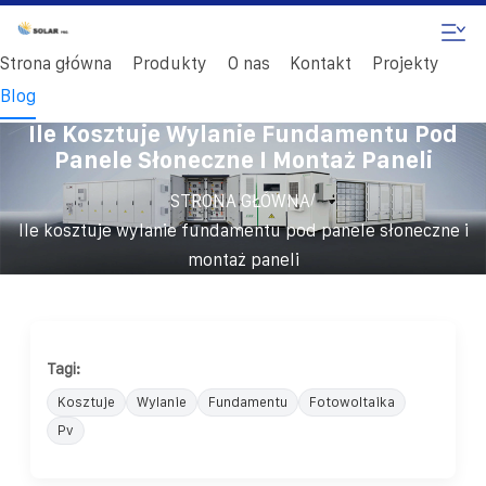
Strona główna
Produkty
O nas
Kontakt
Projekty
Blog
Ile Kosztuje Wylanie Fundamentu Pod
Panele Słoneczne I Montaż Paneli
/
STRONA GŁÓWNA
Ile kosztuje wylanie fundamentu pod panele słoneczne i
montaż paneli
Tagi:
Kosztuje
Wylanie
Fundamentu
Fotowoltaika
Pv