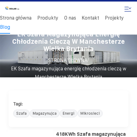
Strona główna
Produkty
O nas
Kontakt
Projekty
Blog
EK Szafa Magazynująca Energię
Chłodzenia Cieczą W Manchesterze
Wielka Brytania
/
STRONA GŁÓWNA
EK Szafa magazynująca energię chłodzenia cieczą w
Manchesterze Wielka Brytania
Tagi:
Szafa
Magazynujca
Energi
Mikrosieci
418KWh Szafa magazynująca