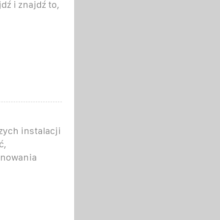
dź i znajdź to,
ych instalacji
ć,
ynowania