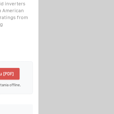
id inverters
th American
 ratings from
ng
u [PDF]
ania offline.