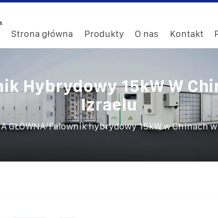
Strona główna
Produkty
O nas
Kontakt
nik Hybrydowy 15kW W Chi
Izraelu
/
A GŁÓWNA
Falownik hybrydowy 15kW w Chinach w 