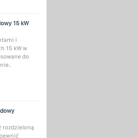
dowy 15 kW
tami i
h 15 kW w
osowane do
nie.
ydowy
 rozdzieloną
apewnić