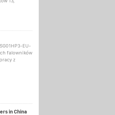
tów 13,
-SG01HP3-EU-
ych falowników
pracy z
ers in China