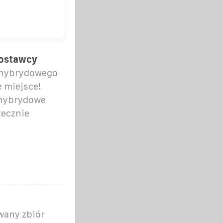
Dostawcy
 hybrydowego
e miejsce!
 hybrydowe
tecznie
wany zbiór