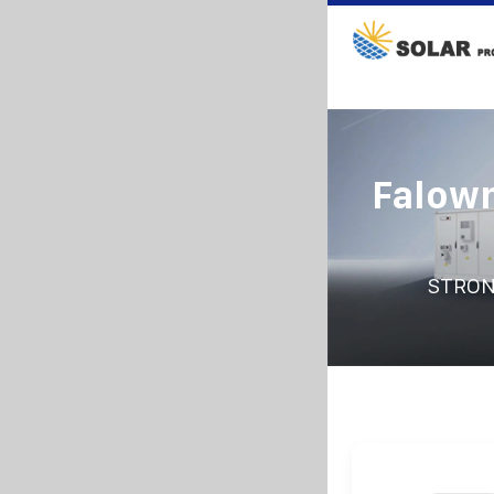
Falow
STRON