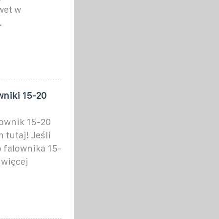
wet w
.
niki 15-20
ownik 15-20
tutaj! Jeśli
falownika 15-
 więcej