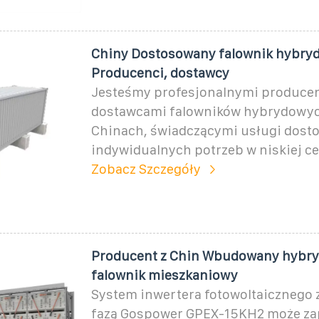
Chiny Dostosowany falownik hybry
Producenci, dostawcy
Jesteśmy profesjonalnymi producen
dostawcami falowników hybrydowyc
Chinach, świadczącymi usługi dost
indywidualnych potrzeb w niskiej ce
Zobacz Szczegóły
Producent z Chin Wbudowany hybr
falownik mieszkaniowy
System inwertera fotowoltaicznego z
fazą Gospower GPEX-15KH2 może z