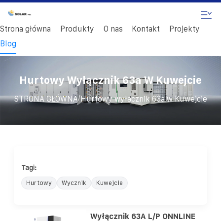
Strona główna
Produkty
O nas
Kontakt
Projekty
Blog
Hurtowy Wyłącznik 63a W Kuwejcie
/
STRONA GŁÓWNA
Hurtowy wyłącznik 63a w Kuwejcie
Tagi:
Hurtowy
Wycznik
Kuwejcie
Wyłącznik 63A L/P ONNLINE