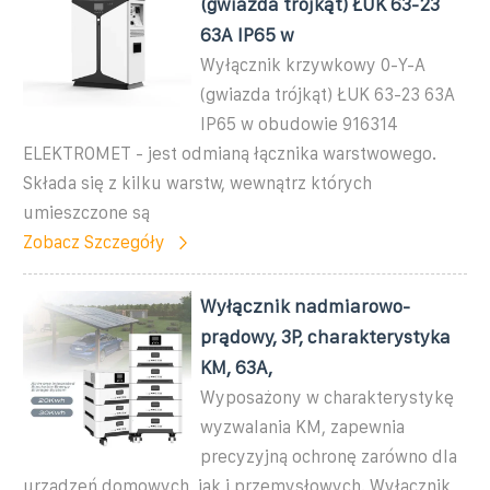
(gwiazda trójkąt) ŁUK 63-23
63A IP65 w
Wyłącznik krzywkowy 0-Y-A
(gwiazda trójkąt) ŁUK 63-23 63A
IP65 w obudowie 916314
ELEKTROMET - jest odmianą łącznika warstwowego.
Składa się z kilku warstw, wewnątrz których
umieszczone są
Zobacz Szczegóły
Wyłącznik nadmiarowo-
prądowy, 3P, charakterystyka
KM, 63A,
Wyposażony w charakterystykę
wyzwalania KM, zapewnia
precyzyjną ochronę zarówno dla
urządzeń domowych, jak i przemysłowych. Wyłącznik