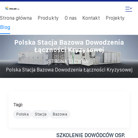
Strona główna
Produkty
O nas
Kontakt
Projekty
Blog
Polska Stacja Bazowa Dowodzenia
Łączności Kryzysowej
/
STRONA GŁÓWNA
Polska Stacja Bazowa Dowodzenia Łączności Kryzysowej
Tagi:
Polska
Stacja
Bazowa
SZKOLENIE DOWÓDCÓW OSP.