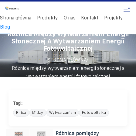
Strona główna
Produkty
O nas
Kontakt
Projekty
Blog
Różnica Między Wytwarzaniem Energii
Słonecznej A Wytwarzaniem Energii
Fotowoltaicznej
/
STRONA GŁÓWNA
Różnica między wytwarzaniem energii słonecznej a
wytwarzaniem energii fotowoltaicznej
Tagi:
Rnica
Midzy
Wytwarzaniem
Fotowoltaika
Różnica pomiędzy