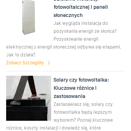
fotowoltaicznej i paneli
słonecznych
Jak wygląda instalacja do
pozyskania energii ze słońca?
Pozyskiwanie energii
elektrycznej z energii słonecznej odbywa się etapami.
Jak to działa?
Zobacz Szczegóły
Solary czy fotowoltaika:
Kluczowe różnice i
zastosowania
Zastanawiasz się, solary czy
fotowoltaika będą lepszym
wyborem? Poznaj kluczowe
różnice, koszty instalacji i dowiedz się, które