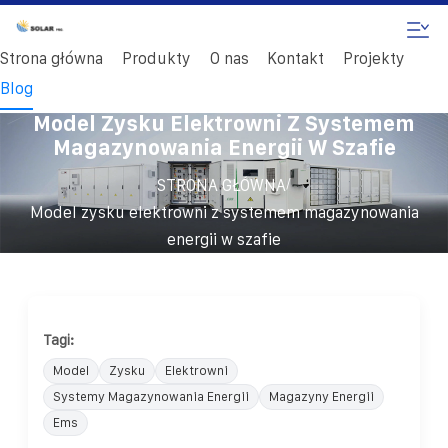
Strona główna
Produkty
O nas
Kontakt
Projekty
Blog
Model Zysku Elektrowni Z Systemem
Magazynowania Energii W Szafie
/
STRONA GŁÓWNA
Model zysku elektrowni z systemem magazynowania
energii w szafie
Tagi:
Model
Zysku
Elektrowni
Systemy Magazynowania Energii
Magazyny Energii
Ems