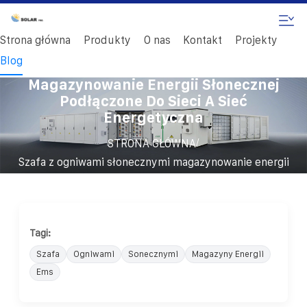
Strona główna
Produkty
O nas
Kontakt
Projekty
Blog
Szafa Z Ogniwami Słonecznymi
Magazynowanie Energii Słonecznej
Podłączone Do Sieci A Sieć
Energetyczna
/
STRONA GŁÓWNA
Szafa z ogniwami słonecznymi magazynowanie energii
słonecznej podłączone do sieci a sieć energetyczna
Tagi:
Szafa
Ogniwami
Sonecznymi
Magazyny Energii
Ems