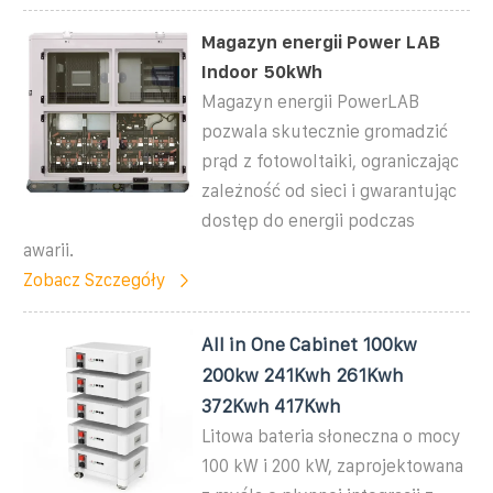
Magazyn energii Power LAB
Indoor 50kWh
Magazyn energii PowerLAB
pozwala skutecznie gromadzić
prąd z fotowoltaiki, ograniczając
zależność od sieci i gwarantując
dostęp do energii podczas
awarii.
Zobacz Szczegóły
All in One Cabinet 100kw
200kw 241Kwh 261Kwh
372Kwh 417Kwh
Litowa bateria słoneczna o mocy
100 kW i 200 kW, zaprojektowana