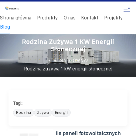
Strona główna
Produkty
O nas
Kontakt
Projekty
Blog
Rodzina Zużywa 1 KW Energii
Słonecznej
/
STRONA GŁÓWNA
Rodzina zużywa 1 kW energii słonecznej
Tagi:
Rodzina
Zuywa
Energii
Ile paneli fotowoltaicznych