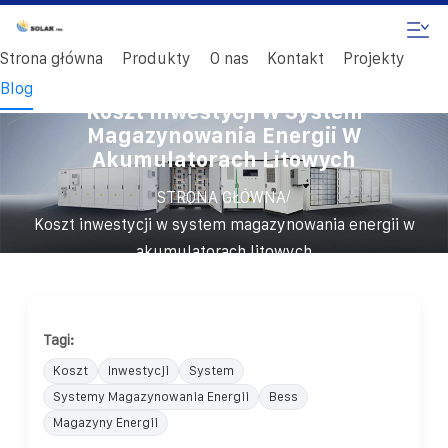
Strona główna
Produkty
O nas
Kontakt
Projekty
Blog
Koszt Inwestycji W System
Magazynowania Energii W
Akumulatorach Litowych
/
STRONA GŁÓWNA
Koszt inwestycji w system magazynowania energii w
akumulatorach litowych
Tagi:
Koszt
Inwestycji
System
Systemy Magazynowania Energii
Bess
Magazyny Energii