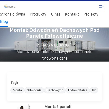
Strona główna
Produkty
O nas
Kontakt
Projekty
Blog
Montaż Odwodnień Dachowych Pod
Panele Fotowoltaiczne
/
STRONA GŁÓWNA
Montaż odwodnień dachowych pod panele
fotowoltaiczne
Tagi:
Monta
Odwodnie
Dachowych
Fotowoltaika
Pv
Montaż paneli