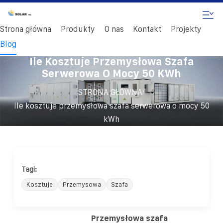
Strona główna
Produkty
O nas
Kontakt
Projekty
Blog
Ile Kosztuje Przemysłowa Szafa
Serwerowa O Mocy 50 KWh
/
STRONA GŁÓWNA
Ile kosztuje przemysłowa szafa serwerowa o mocy 50
kWh
Tagi:
Kosztuje
Przemysowa
Szafa
Przemysłowa szafa