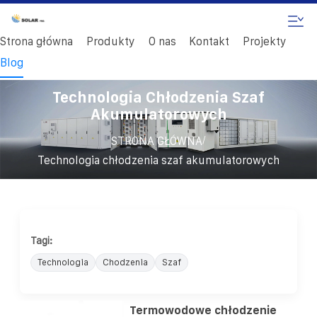
Strona główna
Produkty
O nas
Kontakt
Projekty
Blog
Technologia Chłodzenia Szaf
Akumulatorowych
/
STRONA GŁÓWNA
Technologia chłodzenia szaf akumulatorowych
Tagi:
Technologia
Chodzenia
Szaf
Termowodowe chłodzenie