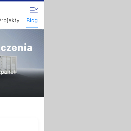
Projekty
Blog
ączenia
 paneli