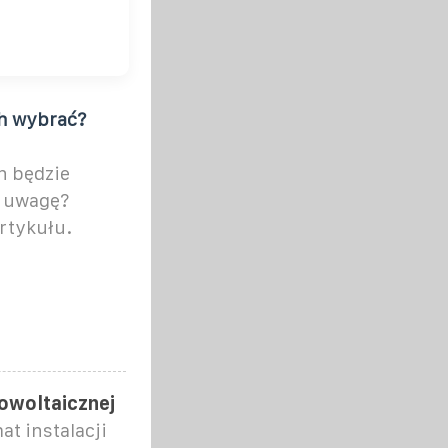
ch wybrać?
h będzie
ą uwagę?
rtykułu.
towoltaicznej
t instalacji