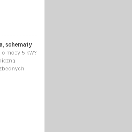
wa, schematy
na o mocy 5 kW?
aiczną
ezbędnych