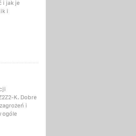
i jak je
k i
cji
Z2Z2-K. Dobre
zagrożeń i
 ogóle