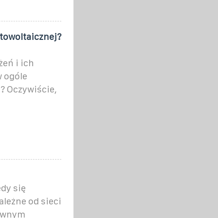
otowoltaicznej?
eń i ich
 ogóle
? Oczywiście,
edy się
leżne od sieci
tywnym