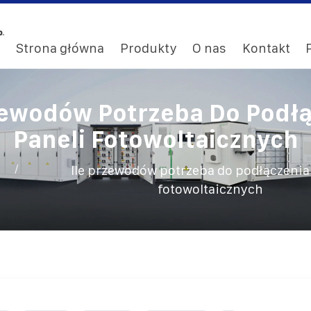
Strona główna
Produkty
O nas
Kontakt
zewodów Potrzeba Do Podł
Paneli Fotowoltaicznych
/
Ile przewodów potrzeba do podłączenia
fotowoltaicznych