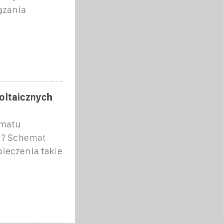
ązania
oltaicznych
ematu
h? Schemat
pieczenia takie