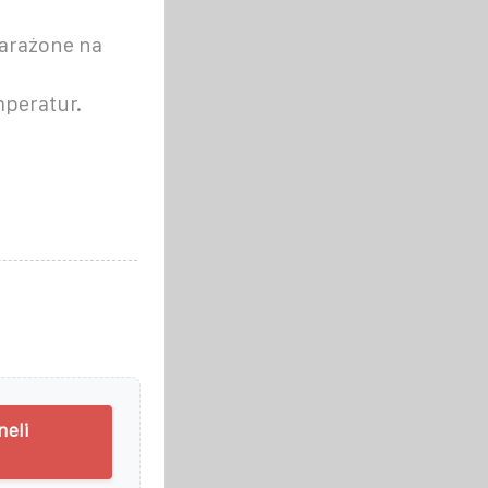
arażone na
peratur.
neli