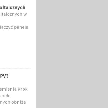
oltaicznych
oltaicznych w
łączyć panele
 PV?
emienia Krok
anele
znych obniża