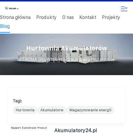
Strona główna
Produkty
O nas
Kontakt
Projekty
Blog
Hurtownia Akumulatorów
/
STRONA GŁÓWNA
Hurtownia akumulatorów
Tagi:
Hurtownia
Akumulatorw
Magazynowanie energii
Akumulatory24.pl