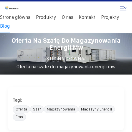
Strona główna
Produkty
O nas
Kontakt
Projekty
Blog
Oferta Na Szafę Do Magazynowania
Energii Mw
/
STRONA GŁÓWNA
Oferta na szafę do magazynowania energii mw
Tagi:
Oferta
Szaf
Magazynowania
Magazyny Energii
Ems