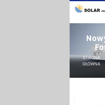
Nowy
Fo
STRONA
GŁÓWNA