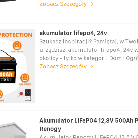
Zobacz Szczegóły
akumulator lifepo4, 24v
Szukasz inspiracji? Pamiętaj, w Tw
urządzisz! akumulator lifepo4, 24v 
okolicy - tylko w kategorii Dom i Ogr
Zobacz Szczegóły
Akumulator LiFePO4 12,8V 500Ah 
Renogy
Akumulator Renogy LiFePO4 12,8 V 