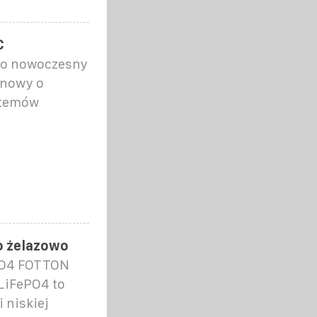
C
to nowoczesny
anowy o
stemów
o żelazowo
EPO4 FOTTON
LiFePO4 to
 niskiej