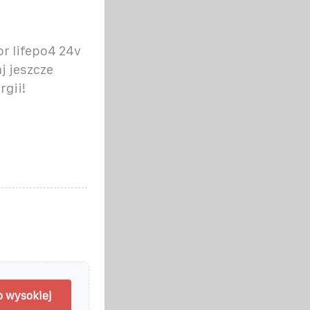
r lifepo4 24v
j jeszcze
gii!
 wysokiej