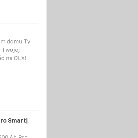
oim domu Ty
w Twojej
ód na OLX!
Pro Smart|
500 Ah Pro