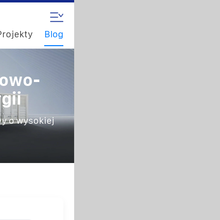
Projekty
Blog
zowo-
gii
y o wysokiej