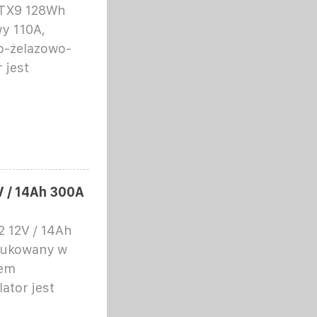
YTX9 128Wh
y 110A,
o-żelazowo-
 jest
 / 14Ah 300A
 12V / 14Ah
dukowany w
tem
tor jest