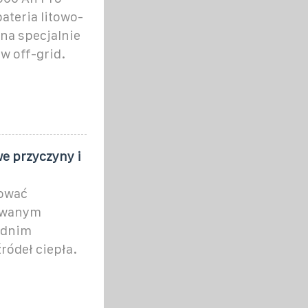
ateria litowo-
na specjalnie
w off-grid.
we przyczyny i
dować
lowanym
ednim
ródeł ciepła.