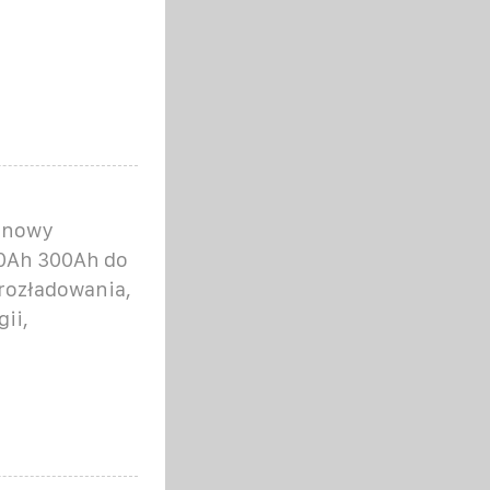
ranowy
00Ah 300Ah do
 rozładowania,
ii,