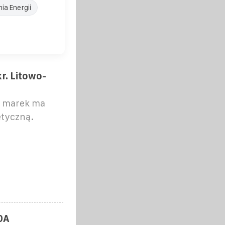
a Energii
r. Litowo-
 marek ma
etyczną.
0A