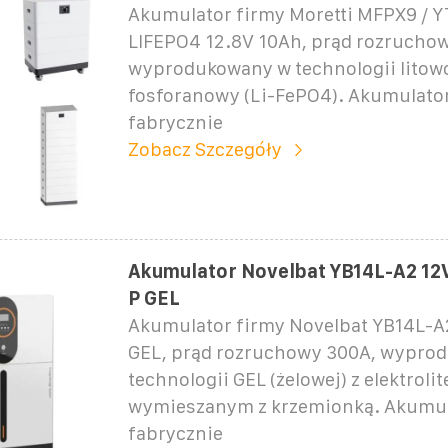
Akumulator firmy Moretti MFPX9 / 
LIFEPO4 12.8V 10Ah, prąd rozruchow
wyprodukowany w technologii litow
fosforanowy (Li-FePO4). Akumulator
fabrycznie
Zobacz Szczegóły
Akumulator Novelbat YB14L-A2 12V
P GEL
Akumulator firmy Novelbat YB14L-A2
GEL, prąd rozruchowy 300A, wypro
technologii GEL (żelowej) z elektroli
wymieszanym z krzemionką. Akumula
fabrycznie