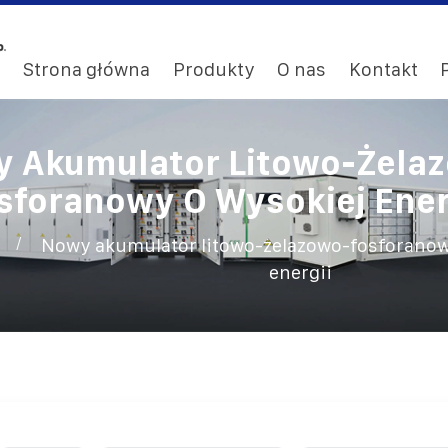
Strona główna
Produkty
O nas
Kontakt
 Akumulator Litowo-Żela
sforanowy O Wysokiej Ener
/
Nowy akumulator litowo-żelazowo-fosforanow
energii