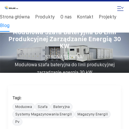
Strona główna
Produkty
O nas
Kontakt
Projekty
Blog
Modułowa Szafa Bateryjna Do Linii
Produkcyjnej Zarządzanie Energią 30
KW
/
STRONA GŁÓWNA
Modułowa szafa bateryjna do linii produkcyjnej
zarządzanie energią 30 kW
Tagi:
Moduowa
Szafa
Bateryjna
Systemy Magazynowania Energii
Magazyny Energii
Pv