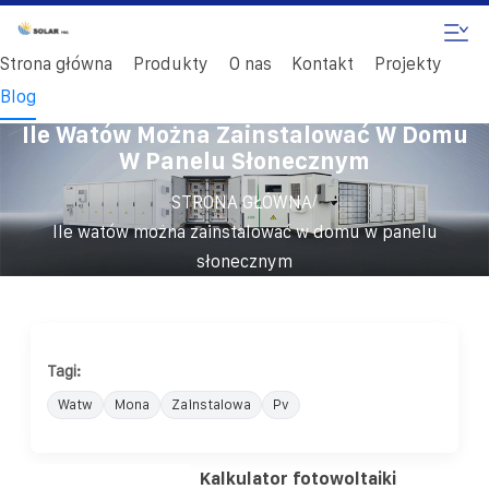
Strona główna
Produkty
O nas
Kontakt
Projekty
Blog
Ile Watów Można Zainstalować W Domu
W Panelu Słonecznym
/
STRONA GŁÓWNA
Ile watów można zainstalować w domu w panelu
słonecznym
Tagi:
Watw
Mona
Zainstalowa
Pv
Kalkulator fotowoltaiki