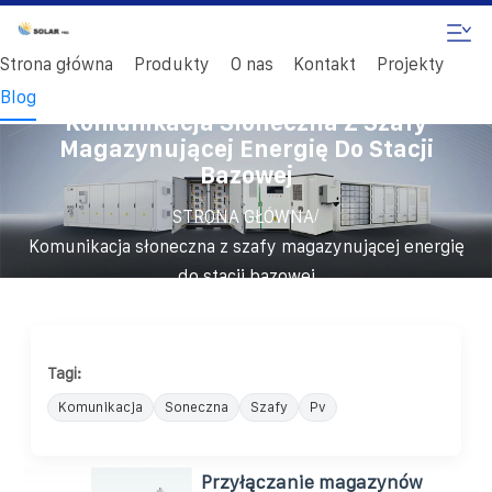
Strona główna
Produkty
O nas
Kontakt
Projekty
Blog
Komunikacja Słoneczna Z Szafy
Magazynującej Energię Do Stacji
Bazowej
/
STRONA GŁÓWNA
Komunikacja słoneczna z szafy magazynującej energię
do stacji bazowej
Tagi:
Komunikacja
Soneczna
Szafy
Pv
Przyłączanie magazynów