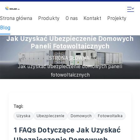
Strona główna
Produkty
O nas
Kontakt
Projekty
Blog
Jak Uzyskać Ubezpieczenie Domowych
Paneli Fotowoltaicznych
/
STRONA GŁÓWNA
Jak uzyskać ubezpieczenie domowych paneli
fotowoltaicznych
Tagi:
Uzyska
Ubezpieczenie
Domowych
Fotowoltaika
1 FAQs Dotyczące Jak Uzyskać
Ubezpieczenie Domowych