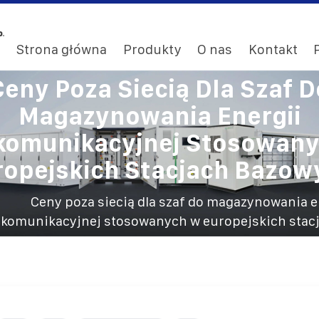
Strona główna
Produkty
O nas
Kontakt
Ceny Poza Siecią Dla Szaf D
Magazynowania Energii
komunikacyjnej Stosowan
ropejskich Stacjach Bazow
Ceny poza siecią dla szaf do magazynowania e
ekomunikacyjnej stosowanych w europejskich sta