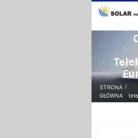
Tele
Eu
/
STRONA
GŁÓWNA
tel