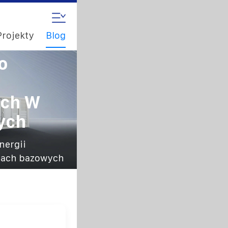
Projekty
Blog
o
ych W
ych
nergii
cjach bazowych