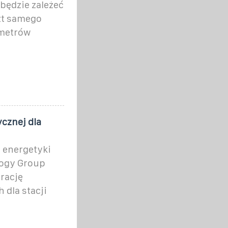
będzie zależeć
szt samego
ametrów
cznej dla
e energetyki
logy Group
rację
 dla stacji