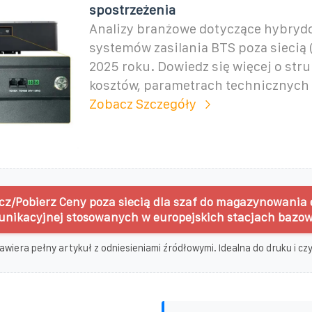
spostrzeżenia
Analizy branżowe dotyczące hybry
systemów zasilania BTS poza siecią (
2025 roku. Dowiedz się więcej o str
kosztów, parametrach technicznych 
Zobacz Szczegóły
cz/Pobierz Ceny poza siecią dla szaf do magazynowania 
unikacyjnej stosowanych w europejskich stacjach bazow
awiera pełny artykuł z odniesieniami źródłowymi. Idealna do druku i czyt