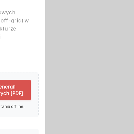
dowych
off-grid) w
ukturze
i
energii
ych [PDF]
ania offline.