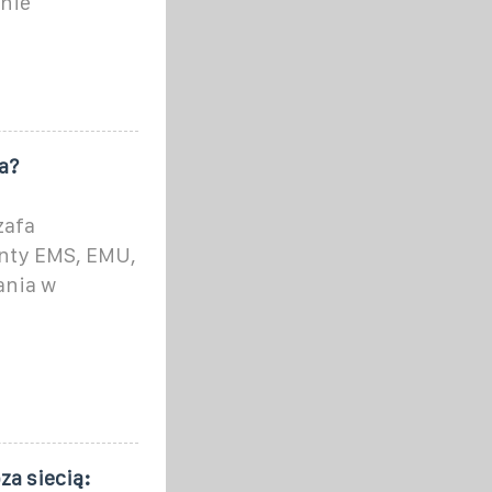
anie
a?
zafa
enty EMS, EMU,
ania w
za siecią: