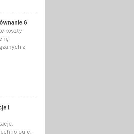
równanie 6
te koszty
cenę
iązanych z
je i
acje,
technologie.