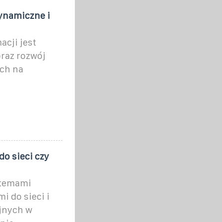
ynamiczne i
cji jest
raz rozwój
ch na
o sieci czy
stemami
 do sieci i
jnych w