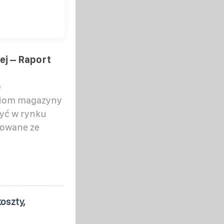
ej – Raport
e
niom magazyny
yć w rynku
gowane ze
oszty,