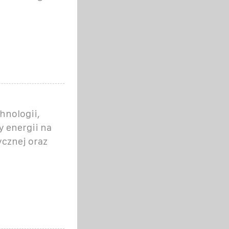
hnologii,
 energii na
ycznej oraz