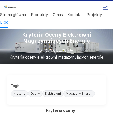
Strona główna
Produkty
O nas
Kontakt
Projekty
Blog
Kryteria Oceny Elektrowni
Magazynujących Energię
/
STRONA GŁÓWNA
Kryteria oceny elektrowni magazynujących energię
Tagi:
Kryteria
Oceny
Elektrowni
Magazyny Energii
Kryteria oceny