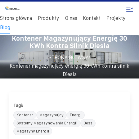
Strona główna
Produkty
O nas
Kontakt
Projekty
Blog
Kontener Magazynujący Energię 30
KWh Kontra Silnik Diesla
/
STRONA GŁÓWNA
Kontener magazynujący energię 30 kWh kontra silnik
Diesla
Tagi:
Kontener
Magazynujcy
Energi
Systemy Magazynowania Energii
Bess
Magazyny Energii