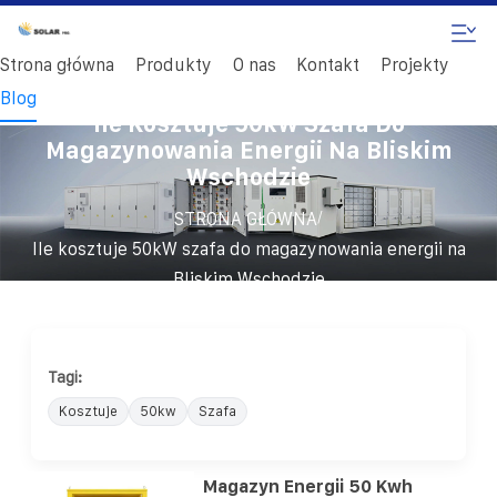
Strona główna
Produkty
O nas
Kontakt
Projekty
Blog
Ile Kosztuje 50kW Szafa Do
Magazynowania Energii Na Bliskim
Wschodzie
/
STRONA GŁÓWNA
Ile kosztuje 50kW szafa do magazynowania energii na
Bliskim Wschodzie
Tagi:
Kosztuje
50kw
Szafa
Magazyn Energii 50 Kwh