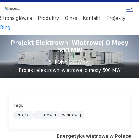
Strona główna
Produkty
O nas
Kontakt
Projekty
Blog
Projekt Elektrowni Wiatrowej O Mocy
500 MW
/
STRONA GŁÓWNA
Projekt elektrowni wiatrowej o mocy 500 MW
Tagi:
Projekt
Elektrowni
Wiatrowej
Energetyka wiatrowa w Polsce