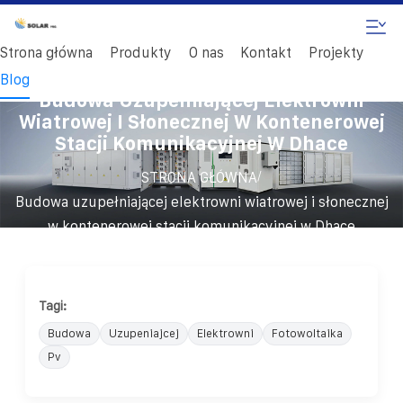
Strona główna
Produkty
O nas
Kontakt
Projekty
Blog
Budowa Uzupełniającej Elektrowni
Wiatrowej I Słonecznej W Kontenerowej
Stacji Komunikacyjnej W Dhace
/
STRONA GŁÓWNA
Budowa uzupełniającej elektrowni wiatrowej i słonecznej
w kontenerowej stacji komunikacyjnej w Dhace
Tagi:
Budowa
Uzupeniajcej
Elektrowni
Fotowoltaika
Pv