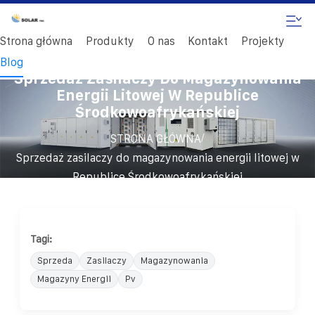
Strona główna
Produkty
O nas
Kontakt
Projekty
Blog
Sprzedaż Zasilaczy Do Magazynowania
Energii Litowej W Republice
Środkowoafrykańskiej
/
STRONA GŁÓWNA
Sprzedaż zasilaczy do magazynowania energii litowej w
Republice Środkowoafrykańskiej
Tagi:
Sprzeda
Zasilaczy
Magazynowania
Magazyny Energii
Pv