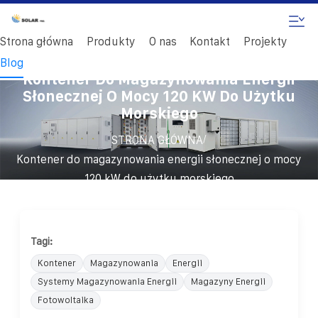
Strona główna
Produkty
O nas
Kontakt
Projekty
Blog
Kontener Do Magazynowania Energii
Słonecznej O Mocy 120 KW Do Użytku
Morskiego
/
STRONA GŁÓWNA
Kontener do magazynowania energii słonecznej o mocy
120 kW do użytku morskiego
Tagi:
Kontener
Magazynowania
Energii
Systemy Magazynowania Energii
Magazyny Energii
Fotowoltaika