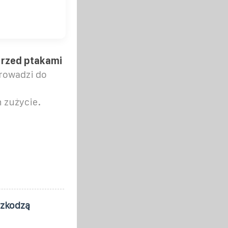
przed ptakami
rowadzi do
 zużycie.
szkodzą