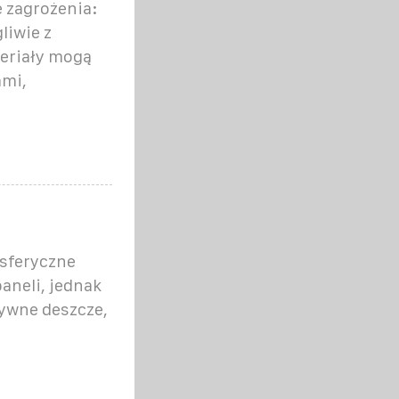
e zagrożenia:
gliwie z
teriały mogą
ami,
sferyczne
aneli, jednak
sywne deszcze,