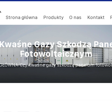
Strona główna
Produkty
O nas
Kontakt
 Kwaśne Gazy Szkodzą Pan
Fotowoltaicznym
/
 GŁÓWNA
Czy kwaśne gazy szkodzą panelom fotowo