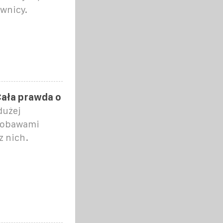
wnicy.
 Cała prawda o
dużej
z obawami
z nich.