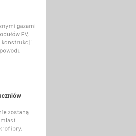
cznymi gazami
modułów PV,
 konstrukcji
z powodu
uczniów
nie zostaną
amiast
rofibry.