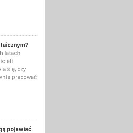
ltaicznym?
h latach
icieli
ia się, czy
ywnie pracować
gą pojawiać