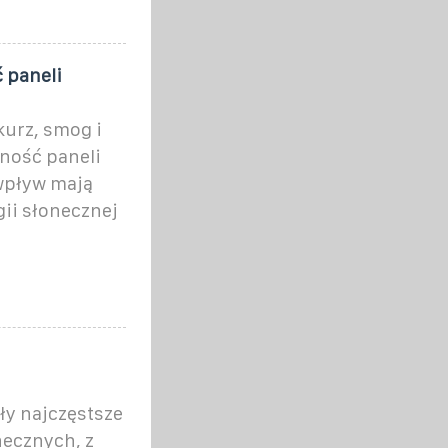
 paneli
kurz, smog i
ność paneli
 wpływ mają
ii słonecznej
ły najczęstsze
necznych, z