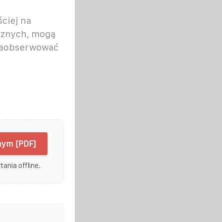
ściej na
icznych, mogą
 zaobserwować
nym [PDF]
ania offline.