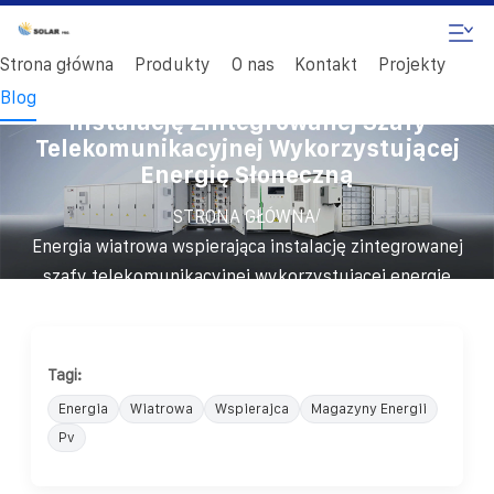
Strona główna
Produkty
O nas
Kontakt
Projekty
Energia Wiatrowa Wspierająca
Blog
Instalację Zintegrowanej Szafy
Telekomunikacyjnej Wykorzystującej
Energię Słoneczną
/
STRONA GŁÓWNA
Energia wiatrowa wspierająca instalację zintegrowanej
szafy telekomunikacyjnej wykorzystującej energię
słoneczną
Tagi:
Energia
Wiatrowa
Wspierajca
Magazyny Energii
Pv